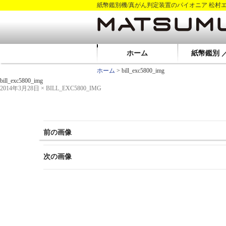
紙幣鑑別機/真がん判定装置のパイオニア 松村
ホーム
紙幣鑑別 
ホーム
> bill_exc5800_img
bill_exc5800_img
2014年3月28日
×
BILL_EXC5800_IMG
前の画像
次の画像