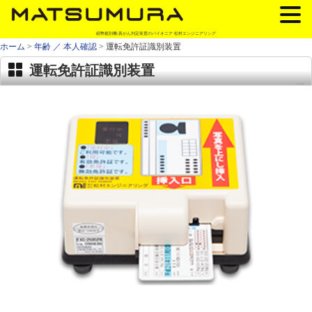
紙幣鑑別機/真がん判定装置のパイオニア 松村エンジニアリング
ホーム
>
年齢 ／ 本人確認
>
運転免許証識別装置
運転免許証識別装置
EXC-2500ZYMR