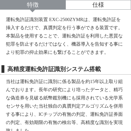
特徴
仕様
運転免許証識別装置 EXC-2500ZYMRは、運転免許証を
挿入するだけで、真贋判定を行う事ができる装置です。
本製品を使用することで、運転免許証を利用した悪質な
犯罪を防止するだけではなく、機器導入を告知する事に
より犯罪の抑止効果にも繋げることができます。
高精度運転免許証識別システム搭載
当社は運転免許証に識別に係る製品を約15年以上取り組
んでおります。長年の研究により培ったデータと、精巧
な偽造券を見破る紙幣鑑別機にも採用されている光学系
センサを用いた当社独自の真贋判定アルゴリズムを併用
する事により、ICチップの有無の判定、運転免許証券面
の判定、有効期限の有無の検出等、高精度な識別を実現
致しました。