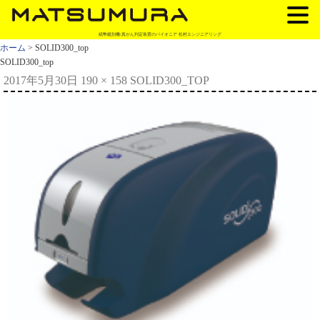
紙幣鑑別機/真がん判定装置のパイオニア 松村エンジニアリング
ホーム
> SOLID300_top
SOLID300_top
2017年5月30日
190 × 158
SOLID300_TOP