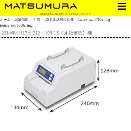
紙幣鑑別機/真がん判定装置のパイオニア 松村エンジニアリング
ホーム
>
紙幣鑑別 ／ 計数
>
USドル紙幣鑑別機
> feature_exc-5700a_img
feature_exc-5700a_img
2014年4月17日
312 × 198
USドル紙幣鑑別機