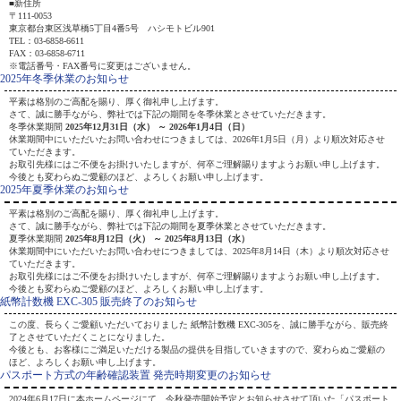
■新住所
〒111-0053
東京都台東区浅草橋5丁目4番5号 ハシモトビル901
TEL：03-6858-6611
FAX：03-6858-6711
※電話番号・FAX番号に変更はございません。
2025年冬季休業のお知らせ
平素は格別のご高配を賜り、厚く御礼申し上げます。
さて、誠に勝手ながら、弊社では下記の期間を冬季休業とさせていただきます。
冬季休業期間
2025年12月31日（水） ～ 2026年1月4日（日）
休業期間中にいただいたお問い合わせにつきましては、2026年1月5日（月）より順次対応させ
ていただきます。
お取引先様にはご不便をお掛けいたしますが、何卒ご理解賜りますようお願い申し上げます。
今後とも変わらぬご愛顧のほど、よろしくお願い申し上げます。
2025年夏季休業のお知らせ
平素は格別のご高配を賜り、厚く御礼申し上げます。
さて、誠に勝手ながら、弊社では下記の期間を夏季休業とさせていただきます。
夏季休業期間
2025年8月12日（火） ～ 2025年8月13日（水）
休業期間中にいただいたお問い合わせにつきましては、2025年8月14日（木）より順次対応させ
ていただきます。
お取引先様にはご不便をお掛けいたしますが、何卒ご理解賜りますようお願い申し上げます。
今後とも変わらぬご愛顧のほど、よろしくお願い申し上げます。
紙幣計数機 EXC-305 販売終了のお知らせ
この度、長らくご愛顧いただいておりました 紙幣計数機 EXC-305を、誠に勝手ながら、販売終
了とさせていただくことになりました。
今後とも、お客様にご満足いただける製品の提供を目指していきますので、変わらぬご愛顧の
ほど、よろしくお願い申し上げます。
パスポート方式の年齢確認装置 発売時期変更のお知らせ
2024年6月17日に本ホームページにて、今秋発売開始予定とお知らせさせて頂いた「パスポート