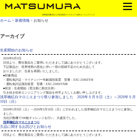
紙幣鑑別機/真がん判定装置のパイオニア 松村エンジニアリング
ホーム
>
新着情報
> お知らせ
アーカイブ
生産開始のお知らせ
2026年6月5日
日頃より、弊社製品をご愛用いただきまして誠にありがとうございます。
下記製品が、世界情勢の悪化に伴い一部の部材不足のため欠品して
おりましたが、生産を再開いたしました。
■対象商品
・運転免許証・マイナンバー年齢識別装置 型番：EXC-2500ZYM
・運転免許証識別装置 型番：EXC-2500ZYMR
■状況：生産開始（受注順に順次出荷）
引き続き松村エンジニアリング製品を何卒よろしくお願い申し上げます。
浅草橋紅白マロニエまつり祭り参加しました 2026年５月９日（土）～2026年５月
10日（日）
2026年5月9日（土）～2026年5月10日（日）に行われました浅草橋紅白マロニエまつりに参加し
ました。
当社計数機で100枚チャレンジを行い、大盛況でした。
浅草橋紅白マロニエまつり
欠品に関するお詫びとお知らせ
日頃より、弊社製品をご愛用いただきまして誠にありがとうございます。