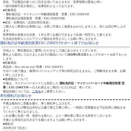
現在、下記製品の多くのご注文を頂いておりますが、世界情勢の悪化に伴い
一部の部材不足が発生し、在庫切れとなっております。
■対象商品
・運転免許証・マイナンバー年齢識別装置 型番：EXC-2500ZYM
・運転免許証識別装置 型番：EXC-2500ZYMR
■状況：在庫切れ（次回出荷日未定）
ご購入をご希望のお客様には、大変ご不便とご迷惑をおかけしますこと、深くお詫び申し上げ
ます。
世界情勢が改善され次第、１日も早くお届けできるよう社員一同尽力して参ります。
引き続き松村エンジニアリング製品を何卒よろしくお願い申し上げます。
運転免許証年齢識別装置EXC-2500ZY3サポート終了のお知らせ
日頃より、弊社製品をご愛用いただきまして誠にありがとうございます。
弊社より販売しておりました以下の製品について
2026年3月31日
をもってサポートを終了をいた
します。
■対象商品
商品名：How old are you? 型番：EXC-2500ZY3
サポート終了後は、修理やバージョンアップ等の対応は行えません。ご理解頂きます様、お願
い申し上げます。
■後継製品について
今後は、マイナンバーカードにも対応した
運転免許証・マイナンバーカード年齢識別装置 型
番：EXC-2500ZYM
への入れ替えをご検討いただければ、幸いです。
製品詳細については、
こちら
をご参照ください。
本社移転のお知らせ
平素は格別のご高配を賜り、厚く御礼申し上げます。
さて、このたび弊社は本社ビル建て替え工事に伴い、一時的に営業拠点を下記住所に移転させ
ていただく事となりました。
これを機に社員一同、気持ちを新たに、より一層社業に専心する所存でございます。
今後とも倍旧のお引き立てを賜りますようお願い申し上げます。
■移転日
2026年3月 7日(土)