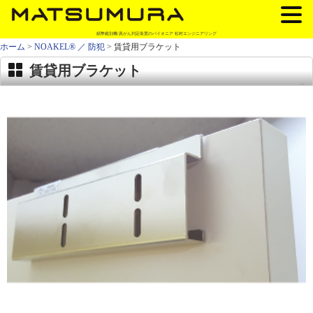
紙幣鑑別機/真がん判定装置のパイオニア 松村エンジニアリング
ホーム
>
NOAKEL® ／ 防犯
> 賃貸用ブラケット
賃貸用ブラケット
EXC-7145