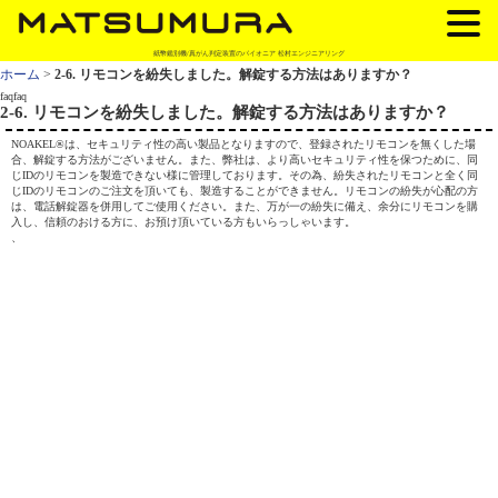
紙幣鑑別機/真がん判定装置のパイオニア 松村エンジニアリング
ホーム
>
2-6. リモコンを紛失しました。解錠する方法はありますか？
faqfaq
2-6. リモコンを紛失しました。解錠する方法はありますか？
NOAKEL®は、セキュリティ性の高い製品となりますので、登録されたリモコンを無くした場
合、解錠する方法がございません。また、弊社は、より高いセキュリティ性を保つために、同
じIDのリモコンを製造できない様に管理しております。その為、紛失されたリモコンと全く同
じIDのリモコンのご注文を頂いても、製造することができません。リモコンの紛失が心配の方
は、電話解錠器を併用してご使用ください。また、万が一の紛失に備え、余分にリモコンを購
入し、信頼のおける方に、お預け頂いている方もいらっしゃいます。
、