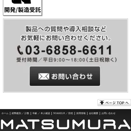
ホーム
紙幣鑑別 ／ 計数
年齢 ／ 本人確認
NOAKEL® ／ 防犯
採用情報
会社概要
お問い合わせ