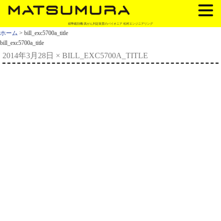
紙幣鑑別機/真がん判定装置のパイオニア 松村エンジニアリング
ホーム
> bill_exc5700a_title
bill_exc5700a_title
2014年3月28日
×
BILL_EXC5700A_TITLE