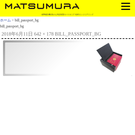
紙幣鑑別機/真がん判定装置のパイオニア 松村エンジニアリング
ホーム
> bill_passport_bg
bill_passport_bg
2018年6月11日
642 × 178
BILL_PASSPORT_BG