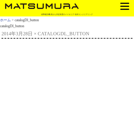
紙幣鑑別機/真がん判定装置のパイオニア 松村エンジニアリング
ホーム
> catalogDl_button
catalogDl_button
2014年3月28日
×
CATALOGDL_BUTTON