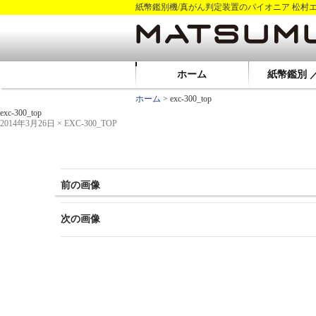
紙幣鑑別機/真がん判定装置のパイオニア 松村
ホーム
紙幣鑑別 
ホーム
> exc-300_top
exc-300_top
2014年3月26日
×
EXC-300_TOP
前の画像
次の画像