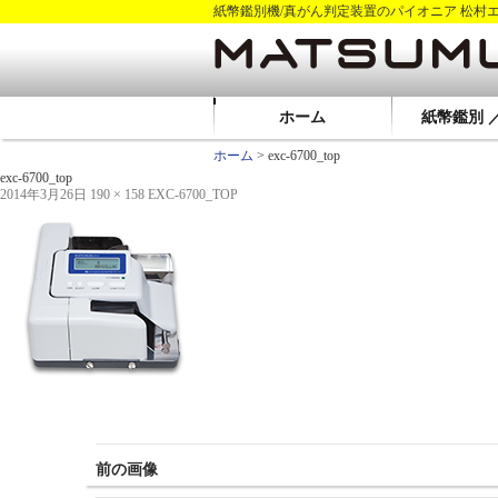
紙幣鑑別機/真がん判定装置のパイオニア 松村
ホーム
紙幣鑑別 
ホーム
> exc-6700_top
exc-6700_top
2014年3月26日
190 × 158
EXC-6700_TOP
前の画像