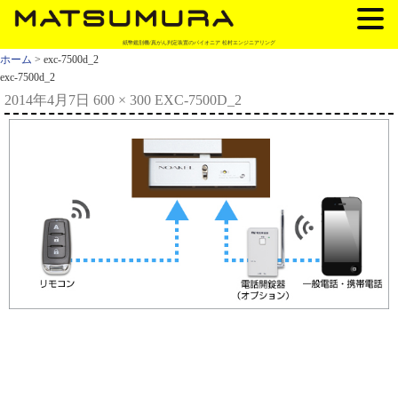
紙幣鑑別機/真がん判定装置のパイオニア 松村エンジニアリング
ホーム
> exc-7500d_2
exc-7500d_2
2014年4月7日
600 × 300
EXC-7500D_2