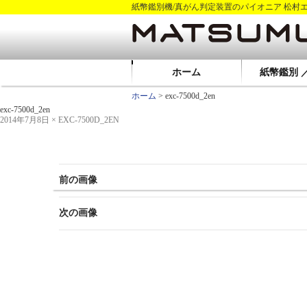
紙幣鑑別機/真がん判定装置のパイオニア 松村
ホーム
紙幣鑑別 
ホーム
> exc-7500d_2en
exc-7500d_2en
2014年7月8日
×
EXC-7500D_2EN
前の画像
次の画像