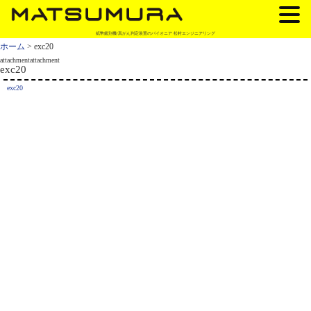
紙幣鑑別機/真がん判定装置のパイオニア 松村エンジニアリング
ホーム
> exc20
attachmentattachment
exc20
exc20