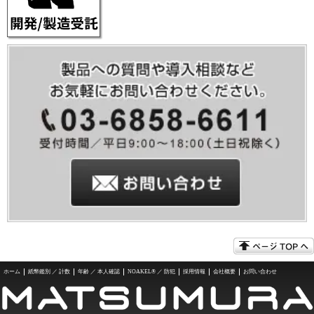
ホーム
紙幣鑑別 ／ 計数
年齢 ／ 本人確認
NOAKEL® ／ 防犯
採用情報
会社概要
お問い合わせ