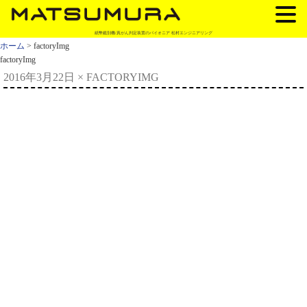
紙幣鑑別機/真がん判定装置のパイオニア 松村エンジニアリング
ホーム
> factoryImg
factoryImg
2016年3月22日
×
FACTORYIMG