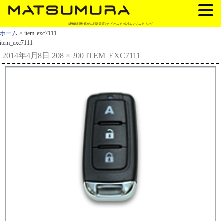
紙幣鑑別機/真がん判定装置のパイオニア 松村エンジニアリング
ホーム
> item_exc7111
item_exc7111
2014年4月8日
208 × 200
ITEM_EXC7111