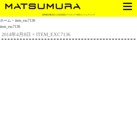
紙幣鑑別機/真がん判定装置のパイオニア 松村エンジニアリング
ホーム
> item_exc7136
item_exc7136
2014年4月8日
×
ITEM_EXC7136