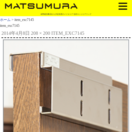
紙幣鑑別機/真がん判定装置のパイオニア 松村エンジニアリング
ホーム
> item_exc7145
item_exc7145
2014年4月8日
208 × 200
ITEM_EXC7145