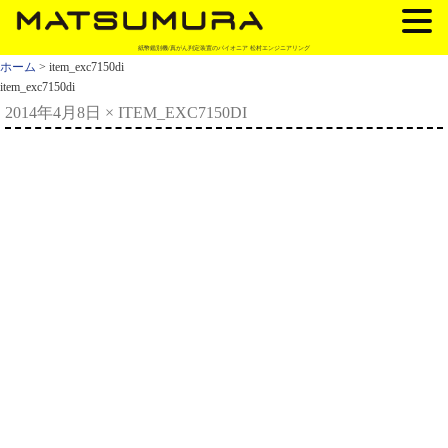
紙幣鑑別機/真がん判定装置のパイオニア 松村エンジニアリング
ホーム
> item_exc7150di
item_exc7150di
2014年4月8日
×
ITEM_EXC7150DI