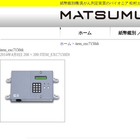
紙幣鑑別機/真がん判定装置のパイオニア 松村
ホーム
紙幣鑑別 
ホーム
> item_exc7150di
item_exc7150di
2014年4月8日
208 × 200
ITEM_EXC7150DI