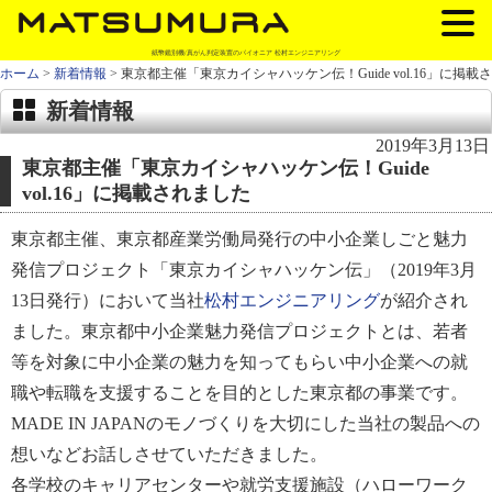
紙幣鑑別機/真がん判定装置のパイオニア 松村エンジニアリング
ホーム
>
新着情報
> 東京都主催「東京カイシャハッケン伝！Guide vol.16」に掲載
新着情報
2019年3月13日
東京都主催「東京カイシャハッケン伝！Guide
vol.16」に掲載されました
東京都主催、東京都産業労働局発行の中小企業しごと魅力
発信プロジェクト「東京カイシャハッケン伝」（2019年3月
13日発行）において当社
松村エンジニアリング
が紹介され
ました。東京都中小企業魅力発信プロジェクトとは、若者
等を対象に中小企業の魅力を知ってもらい中小企業への就
職や転職を支援することを目的とした東京都の事業です。
MADE IN JAPANのモノづくりを大切にした当社の製品への
想いなどお話しさせていただきました。
各学校のキャリアセンターや就労支援施設（ハローワーク