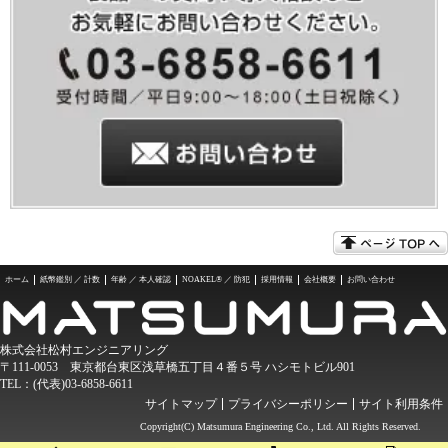
ホーム
紙幣鑑別 ／ 計数
年齢 ／ 本人確認
NOAKEL® ／ 防犯
採用情報
会社概要
お問い合わせ
株式会社松村エンジニアリング
〒111-0053 東京都台東区浅草橋五丁目４番５号 ハシモトビル901
TEL：(代表)03-6858-6611
サイトマップ
プライバシーポリシー
サイト利用条件
Copyright(C) Matsumura Engineering Co., Ltd. All Rights Reserved.